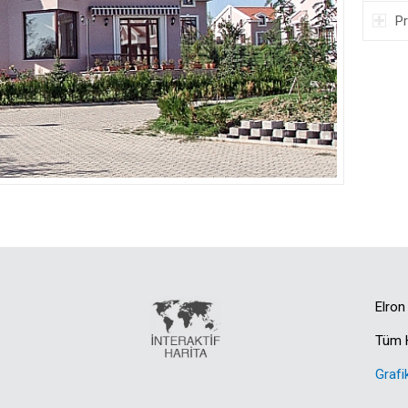
Pr
Elron
Tüm H
Grafi