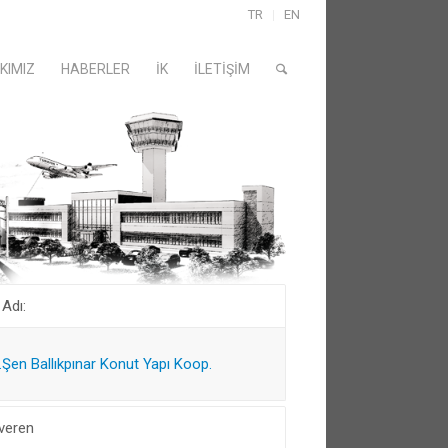
TR
EN
KIMIZ
HABERLER
İK
İLETIŞIM
 Adı:
.Şen Ballıkpınar Konut Yapı Koop.
şveren